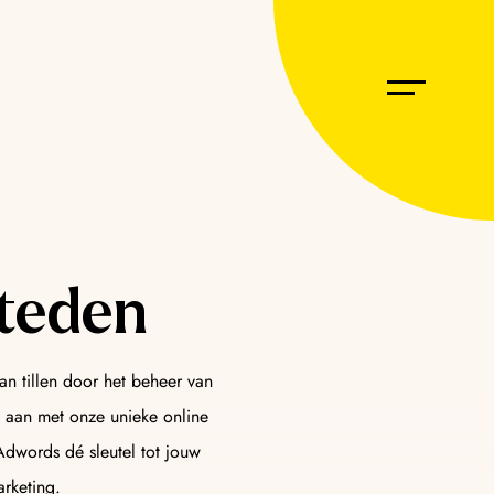
O
ogle én AI-antwoorden. Jouw merk als bron in de
orgen.
teden
n tillen door het beheer van
resteert en gevonden wordt! Perfect afgestemd op
n aan met onze unieke online
Adwords dé sleutel tot jouw
arketing.