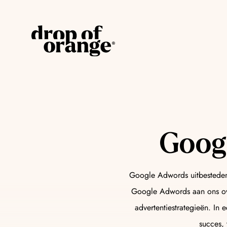
AI Strategie
Ontdek waar AI direct waarde toevoegt aa
inzicht naar actie in twee weken.
Goog
AI Advertising
Google Adwords uitbesteden,
Ontdek hoe automatisering en slimme tools 
Google Adwords aan ons over
minder gedoe.
advertentiestrategieën. In
succes, 