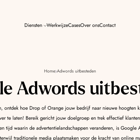
Diensten
Werkwijze
Cases
Over ons
Contact
AI SEO & GE
n jouw marketing — van
Word zichtbaar in Go
Home
Adwords uitbesteden
zoekmachines van m
le Adwords uitbes
AI Content
 ontdek hoe Drop of Orange jouw bedrijf naar nieuwe hoogten ka
zorgen voor meer resultaat,
Content die raakt, p
 te laten! Bereik gericht jouw doelgroep en trek effectief klante
mens én machine.
 een tijd waarin de advertentielandschappen veranderen, is Google 
terwijl traditionele media plaatsmaken voor de kracht van online m