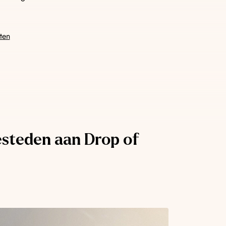
tijd on-brand. Chatbots die klantvragen omzetten in
ten
esteden aan Drop of