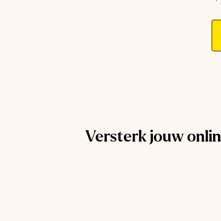
AI Automation
Laat marketingtaken zichzelf doen. Slimme f
converteren en tijd besparen.
Versterk jouw onli