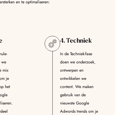
sterken en te optimaliseren:
e
4. Techniek
mule-
In de Techniek-fase
n we
doen we onderzoek,
e mix
ontwerpen en
om je
ontwikkelen we
op het
content. We maken
ogle
gebruik van de
liseren.
nieuwste Google
rdeel
Adwords trends om je