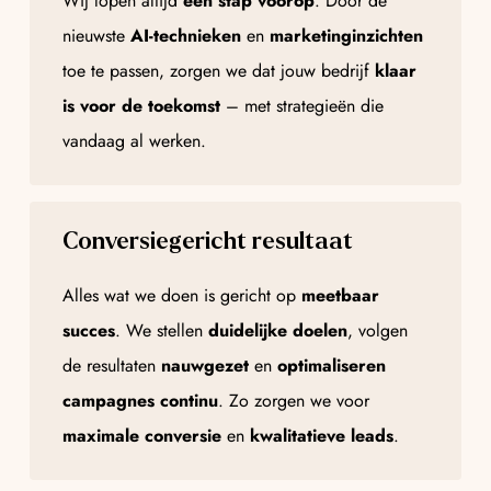
Wij lopen altijd
een stap voorop
. Door de
nieuwste
AI-technieken
en
marketinginzichten
toe te passen, zorgen we dat jouw bedrijf
klaar
is voor de toekomst
– met strategieën die
vandaag al werken.
Conversiegericht resultaat
Alles wat we doen is gericht op
meetbaar
succes
. We stellen
duidelijke doelen
, volgen
de resultaten
nauwgezet
en
optimaliseren
campagnes continu
. Zo zorgen we voor
maximale conversie
en
kwalitatieve leads
.