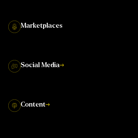
advertenties in Google.
Marketplaces
Haal meer rendement uit je webshop door
marketplaces. Verkoopcijfers boosten!
Social Media
Strategie, content en creativiteit in één. Wij
adviseren de juiste mix van socials.
Content
Goede copy vormt de basis voor een converterende
website.