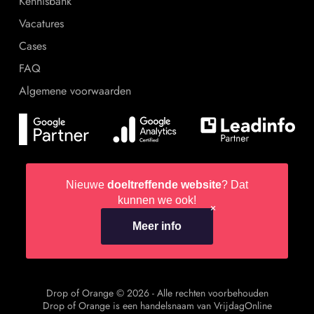
Kennisbank
Vacatures
Cases
FAQ
Algemene voorwaarden
Nieuwe
doeltreffende
? Dat
website
kunnen we ook!
Meer info
Drop of Orange © 2026 - Alle rechten voorbehouden
Drop of Orange is een handelsnaam van
VrijdagOnline