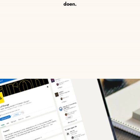
AI Chatbots
doen.
lows die leads sneller
Altijd bereikbaar, al
leads en afspraken.