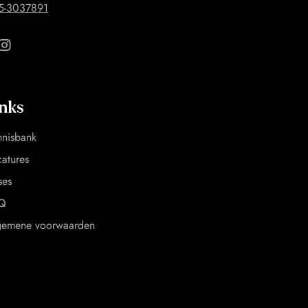
5-3037891
inks
nnisbank
atures
ses
Q
gemene voorwaarden