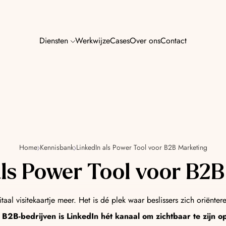
Diensten
Werkwijze
Cases
Over ons
Contact
AI SEO & GE
n jouw marketing — van
Word zichtbaar in Go
zoekmachines van m
Home
Kennisbank
LinkedIn als Power Tool voor B2B Marketing
AI Content
als Power Tool voor B2
zorgen voor meer resultaat,
Content die raakt, p
mens én machine.
itaal visitekaartje meer. Het is dé plek waar beslissers zich oriën
 B2B-bedrijven is LinkedIn hét kanaal om zichtbaar te zijn 