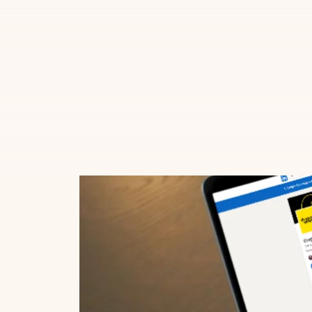
AI Automation
Laat marketingtaken zichzelf doen. Slimme f
converteren en tijd besparen.