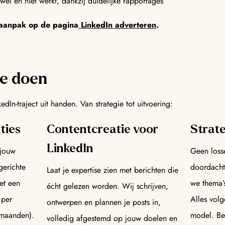
wel en niet werkt, dankzij duidelijke rapportages
 aanpak op de pagina
LinkedIn adverteren
.
je doen
dIn-traject uit handen. Van strategie tot uitvoering:
ties
Contentcreatie voor
Strate
LinkedIn
 jouw
Geen loss
gerichte
doordacht
Laat je expertise zien met berichten die
et een
we thema’
écht gelezen worden. Wij schrijven,
 per
Alles vol
ontwerpen en plannen je posts in,
 maanden).
model. Be
volledig afgestemd op jouw doelen en