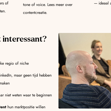
rs of
— ideaal a
tone of voice. Lees meer over
ten.
contentcreatie.
t interessant?
eke regio of niche
LinkedIn, maar geen tijd hebben
 maken
ar niet weten waar te beginnen
tent
hun marktpositie willen