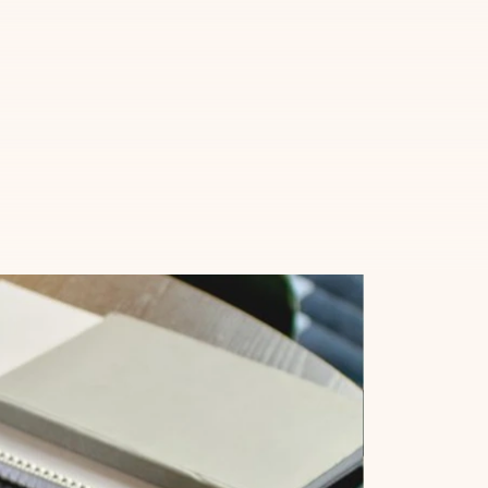
tijd on-brand. Chatbots die klantvragen omzetten in