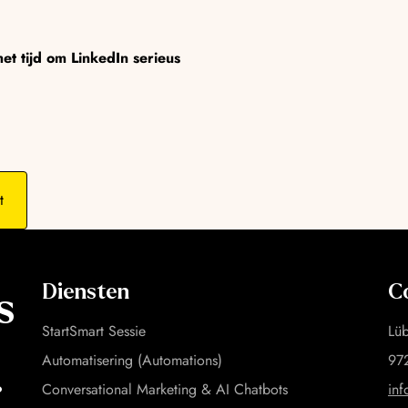
t tijd om LinkedIn serieus
t
Diensten
C
es
StartSmart Sessie
Lü
Automatisering (Automations)
97
.
Conversational Marketing & AI Chatbots
in