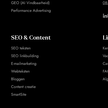
GEO (AI Vindbaarheid)
08
Performance Advertising
SEO & Content
L
SEO teksten
Ke
SEO linkbuilding
Vac
E-mailmarketing
Ca
Webteksten
FA
Bloggen
Al
Content creatie
SmartSite