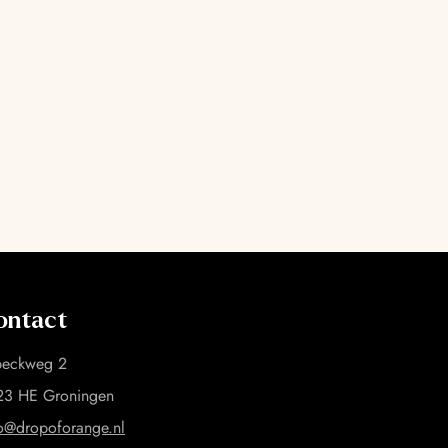
ontact
beckweg 2
23 HE Groningen
fo@dropoforange.nl