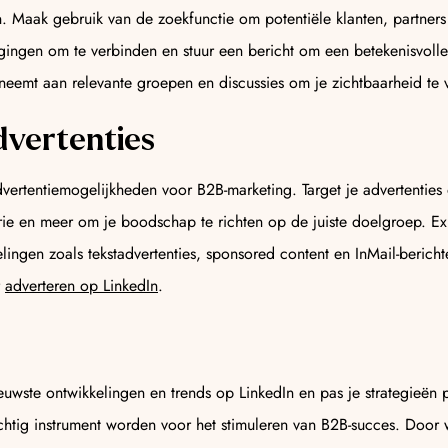
. Maak gebruik van de zoekfunctie om potentiële klanten, partners 
igingen om te verbinden en stuur een bericht om een betekenisvoll
lneemt aan relevante groepen en discussies om je zichtbaarheid te 
dvertenties
dvertentiemogelijkheden voor B2B-marketing. Target je advertentie
strie en meer om je boodschap te richten op de juiste doelgroep. E
elingen zoals tekstadvertenties, sponsored content en InMail-berich
r
adverteren op LinkedIn
.
euwste ontwikkelingen en trends op LinkedIn en pas je strategieën 
chtig instrument worden voor het stimuleren van B2B-succes. Door 