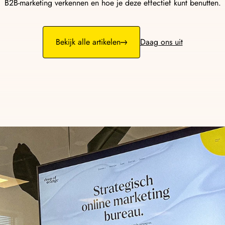
AI Chatbots
B2B-marketing verkennen en hoe je deze effectief kunt benutten.
lows die leads sneller
Altijd bereikbaar, al
leads en afspraken.
Bekijk alle artikelen
Daag ons uit