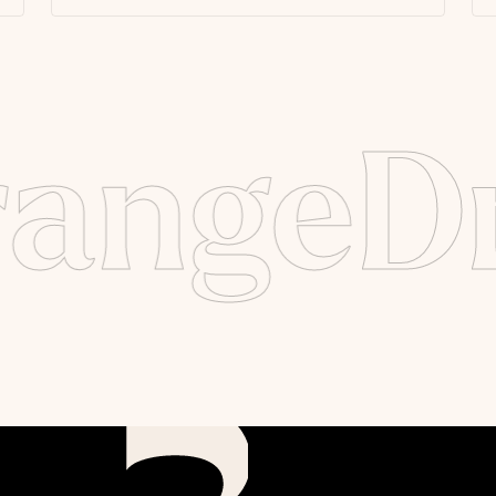
range
Dr