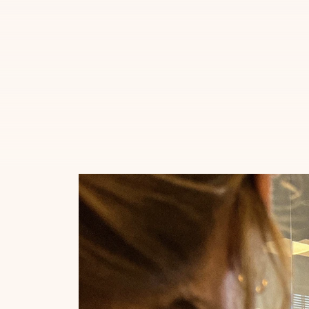
AI Automation
Laat marketingtaken zichzelf doen. Slimme f
converteren en tijd besparen.