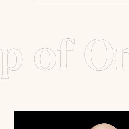
p of O