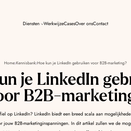
Diensten
Werkwijze
Cases
Over ons
Contact
AI SEO & GE
Home
Kennisbank
Hoe kun je LinkedIn gebruiken voor B2B-marketing?
n jouw marketing — van
Word zichtbaar in Go
un je LinkedIn geb
zoekmachines van m
oor B2B-marketin
AI Content
zorgen voor meer resultaat,
Content die raakt, p
mens én machine.
ofiel op LinkedIn? LinkedIn biedt een breed scala aan mogelijkhede
r jouw B2B-marketinginspanningen. In dit artikel zullen we de mog