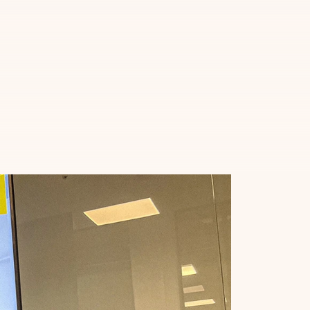
tijd on-brand. Chatbots die klantvragen omzetten in