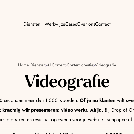
Diensten
Werkwijze
Cases
Over ons
Contact
AI SEO & GE
Home
Diensten
AI Content
Content creatie
Videografie
n jouw marketing — van
Word zichtbaar in Go
zoekmachines van m
Videografie
AI Content
 60 seconden meer dan 1.000 woorden.
Of je nu klanten wilt ov
zorgen voor meer resultaat,
Content die raakt, p
 krachtig wilt presenteren: video werkt. Altijd.
Bij Drop of Or
mens én machine.
ies die raken én resultaat opleveren voor je website, campagne of 