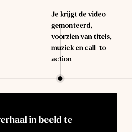
Je krijgt de video
gemonteerd,
voorzien van titels,
muziek en call-to-
action
erhaal in beeld te