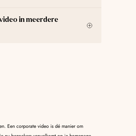
 video in meerdere
den. Een corporate video is dé manier om
f je nu bezoekers verwelkomt op je homepage,