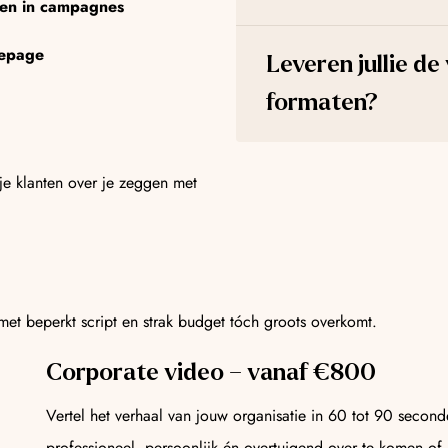
 en in campagnes
mepage
Leveren jullie de
formaten?
 je klanten over je zeggen met
et beperkt script en strak budget tóch groots overkomt.
Corporate video – vanaf €800
Vertel het verhaal van jouw organisatie in 60 tot 90 secon
professioneel, persoonlijk én overtuigend over te komen o