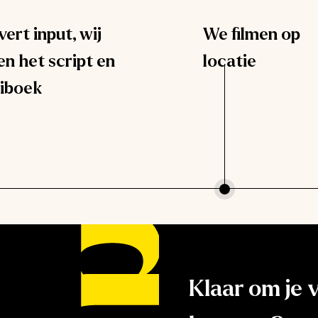
evert input, wij
We filmen op
n het script en
locatie
iboek
Klaar om je v