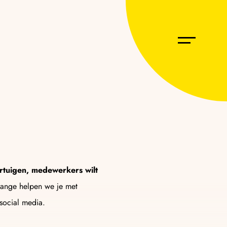
O
ogle én AI-antwoorden. Jouw merk als bron in de
orgen.
ertuigen, medewerkers wilt
resteert en gevonden wordt! Perfect afgestemd op
ange helpen we je met
social media.