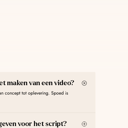
tijd on-brand. Chatbots die klantvragen omzetten in
et maken van een video?
 concept tot oplevering. Spoed is
 geven voor het script?