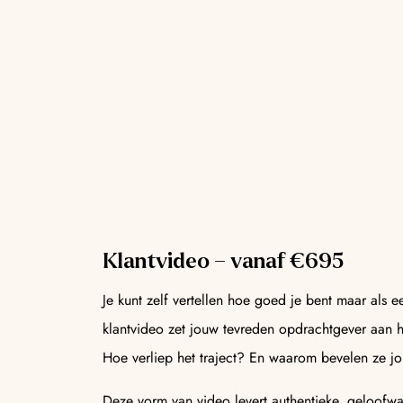
Klantvideo – vanaf €695
Je kunt zelf vertellen hoe goed je bent maar als e
klantvideo zet jouw tevreden opdrachtgever aan 
Hoe verliep het traject? En waarom bevelen ze j
Deze vorm van video levert authentieke, geloofwaa