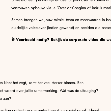
vertrouwen opbouwt via je ‘Over ons’-pagina of indruk maakt
Samen brengen we jouw missie, team en meerwaarde in bee
duidelijke voice-over (indien gewenst) en beelden die passen
🎬
Voorbeeld nodig? Bekijk de corporate video die w
en klant het zegt, komt het veel sterker binnen. Een
het woord over jullie samenwerking. Wat was de uitdaging?
ou aan?
rdige content op die perfect werkt als social proof. Ideaal