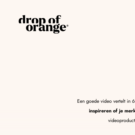
AI Strategie
Ontdek waar AI direct waarde toevoegt aa
inzicht naar actie in twee weken.
AI Advertising
Een goede video vertelt in
Ontdek hoe automatisering en slimme tools 
inspireren of je merk
minder gedoe.
videoproduct