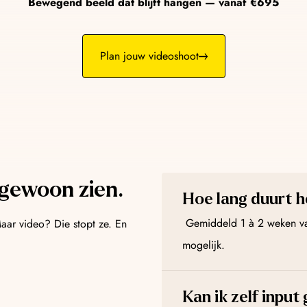
AI Chatbots
Bewegend beeld dat blijft hangen — vanaf €695
lows die leads sneller
Altijd bereikbaar, al
leads en afspraken.
Plan jouw videoshoot
 gewoon zien.
Hoe lang duurt h
Gemiddeld 1 à 2 weken van
 Maar video? Die stopt ze. En
mogelijk.
Kan ik zelf input