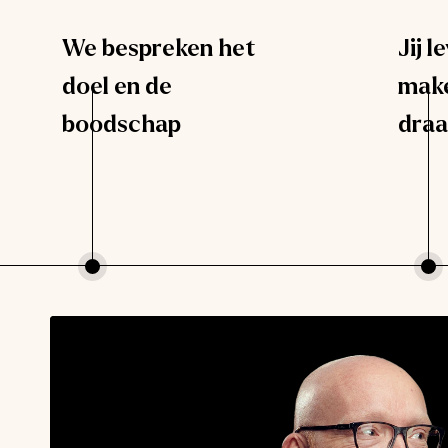
We bespreken het
Jij l
doel en de
make
boodschap
draa